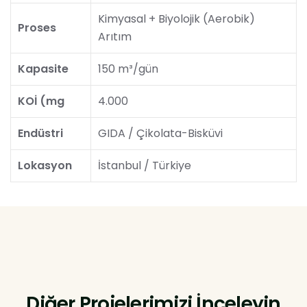
Kimyasal + Biyolojik (Aerobik)
Proses
Arıtım
Kapasite
150 m³/gün
KOİ (mg
4.000
Endüstri
GIDA / Çikolata-Bisküvi
Lokasyon
İstanbul / Türkiye
Diğer Projelerimizi İnceleyin