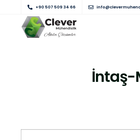
+90 507 509 34 66
info@clevermuhend
İntaş-