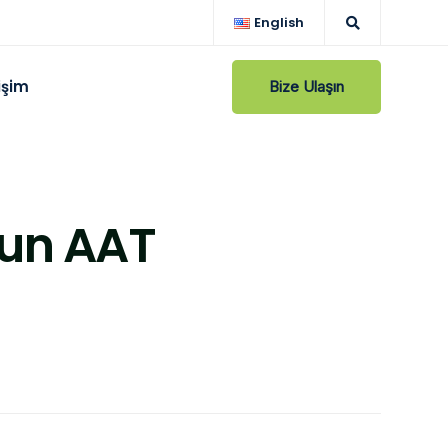
English
tişim
Bize Ulaşın
sun AAT