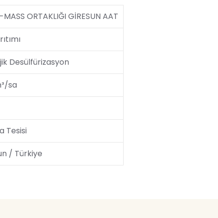
-MASS ORTAKLIĞI GİRESUN AAT
rıtımı
jik Desülfürizasyon
³/sa
a Tesisi
un / Türkiye