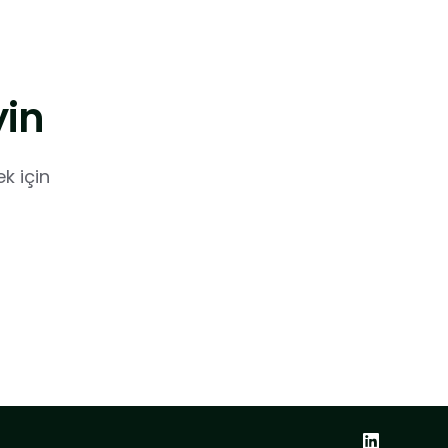
yin
k için