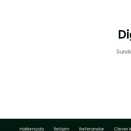
Di
Sundu
Hakkımızda
İletişim
Referanslar
Clever 